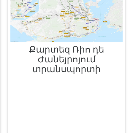
Քարտեզ Ռիո դե
Ժանեյրոյում
տրանսպորտի