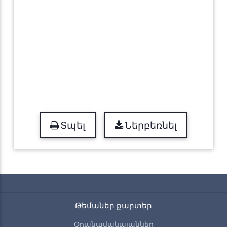
Տպել
Ներբեռնել
Թեմաներ քարտեր
Օդանավակայաններ