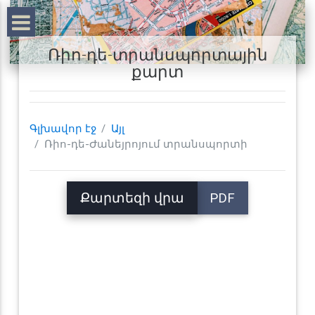
Ռիո-դե-տրանսպորտային
քարտ
Գլխավոր էջ
Այլ
Ռիո-դե-Ժանեյրոյում տրանսպորտի
Քարտեզի վրա
PDF