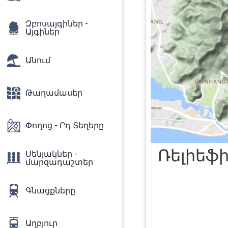
Զբոսայգիներ -
Այգիներ
Անում
Թաղամասեր
Փողոց - Րդ Տեղերը
Ռելիեֆի
Սենյակներ -
մարզադաշտեր
Գնացքները
Աղբյուր