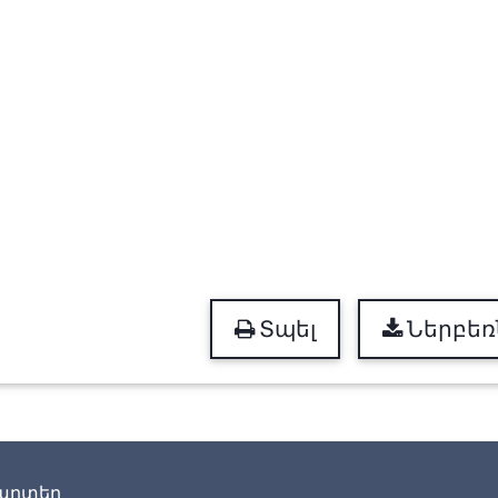
Տպել
Ներբեռ
արտեր