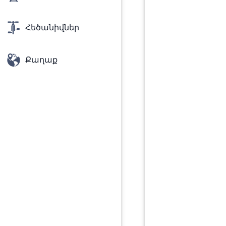
Հեծանիվներ
Քաղաք