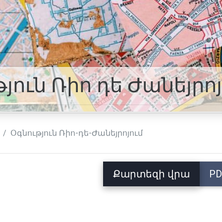
թյուն Ռիո դե Ժանեյր
Օգնություն Ռիո-դե-Ժանեյրոյում
Քարտեզի վրա
PD