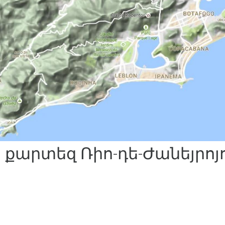
 քարտեզ Ռիո-դե-Ժանեյրոյ