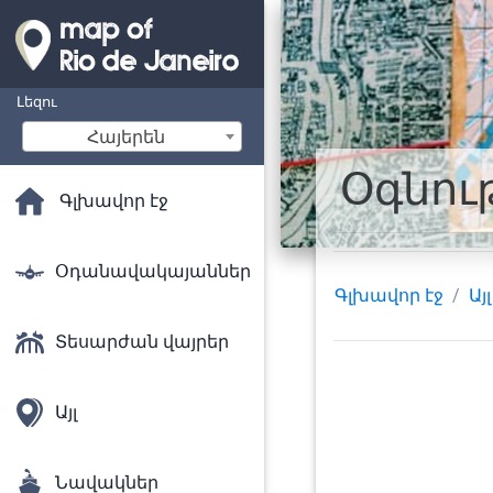
Լեզու
Հայերեն
Օգնու
Գլխավոր էջ
Օդանավակայաններ
Գլխավոր էջ
Այլ
Տեսարժան վայրեր
Այլ
Նավակներ