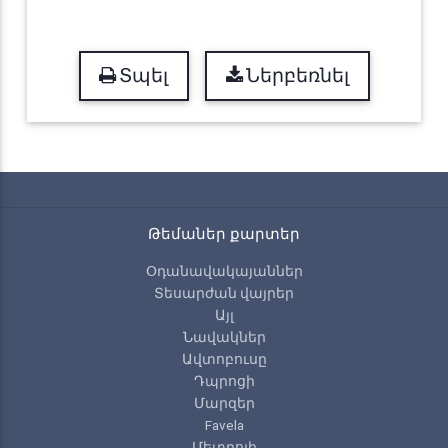
Տպել
Ներբեռնել
Թեմաներ քարտեր
Օդանավակայաններ
Տեսարժան վայրեր
Այլ
Նավակներ
Ավտոբուսը
Դպրոցի
Մարզեր
Favela
Մետրոյի