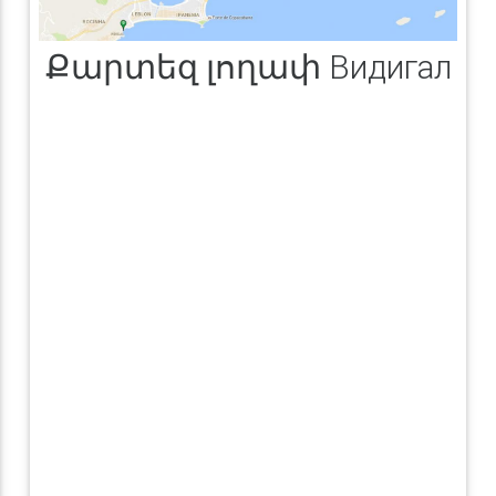
Քարտեզ լողափ Видигал