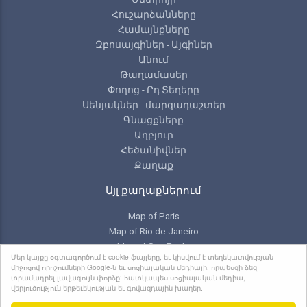
Հուշարձանները
Համայնքները
Զբոսայգիներ - Այգիներ
Անում
Թաղամասեր
Փողոց - Րդ Տեղերը
Սենյակներ - մարզադաշտեր
Գնացքները
Աղբյուր
Հեծանիվներ
Քաղաք
Այլ քաղաքներում
Map of Paris
Map of Rio de Janeiro
Map of Sao Paulo
Մեր կայքը օգտագործում է cookie-ֆայլերը, եւ կիսվում է տեղեկատվության
Map of Toronto
միջոցով որոշումների Google-ն եւ սոցիալական մեդիայի, որպեսզի ձեզ
տրամադրել լավագույն փորձը: հատկապես սոցիալական մեդիա,
վերլուծություն երթեւեկության եւ գովազդային խաղեր.