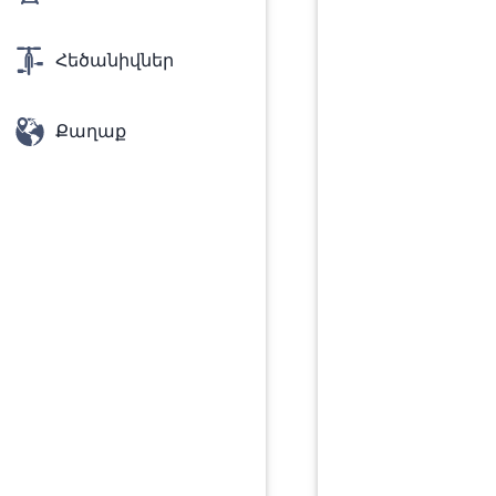
Հեծանիվներ
Քաղաք