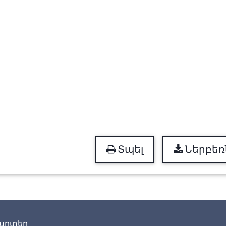
Տպել
Ներբեռ
արտեր