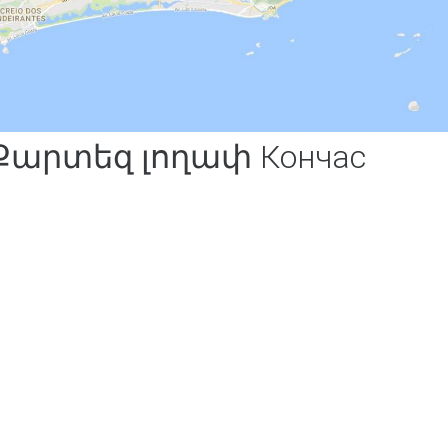
Քարտեզ լողափ Кончас