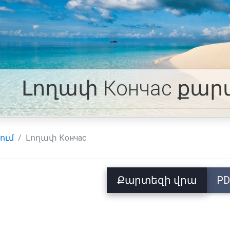
Լողափ Кончас քար
ում
Լողափ Кончас
Քարտեզի վրա
PD