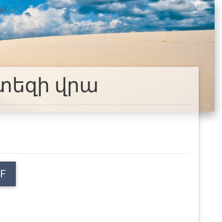
տեզի վրա
F