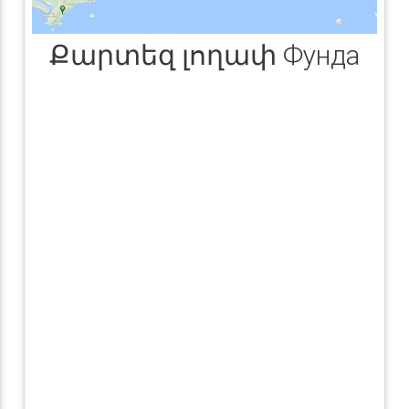
Քարտեզ լողափ Фунда