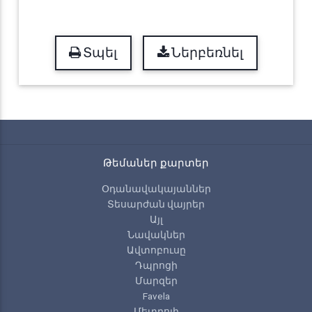
Տպել
Ներբեռնել
Թեմաներ քարտեր
Օդանավակայաններ
Տեսարժան վայրեր
Այլ
Նավակներ
Ավտոբուսը
Դպրոցի
Մարզեր
Favela
Մետրոյի