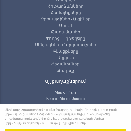
Հուշարձանները
Համայնքները
Զբոսայգիներ - Այգիներ
Անում
Թաղամասեր
Փողոց - Րդ Տեղերը
Սենյակներ - մարզադաշտեր
Գնացքները
Աղբյուր
Հեծանիվներ
Քաղաք
Այլ քաղաքներում
Map of Paris
Map of Rio de Janeiro
Map of Sao Paulo
Մեր կայքը օգտագործում է cookie-ֆայլերը, եւ կիսվում է տեղեկատվության
Map of Toronto
միջոցով որոշումների Google-ն եւ սոցիալական մեդիայի, որպեսզի ձեզ
տրամադրել լավագույն փորձը: հատկապես սոցիալական մեդիա,
վերլուծություն երթեւեկության եւ գովազդային խաղեր.