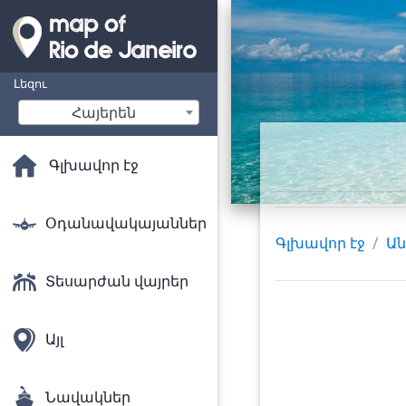
Լեզու
Հայերեն
Գլխավոր էջ
Օդանավակայաններ
Գլխավոր էջ
Ան
Տեսարժան վայրեր
Այլ
Նավակներ