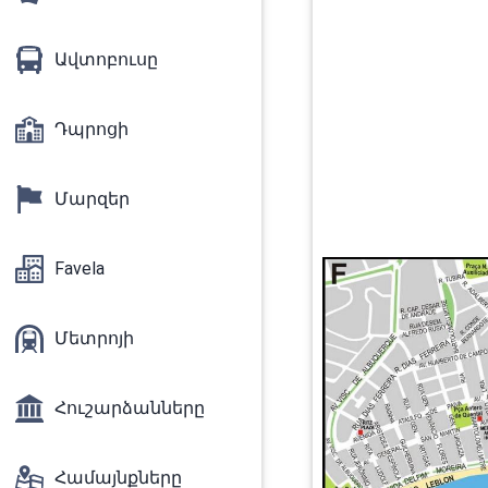
Ավտոբուսը
Դպրոցի
Մարզեր
Favela
Մետրոյի
Հուշարձանները
Համայնքները