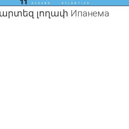
արտեզ լողափ Ипанема