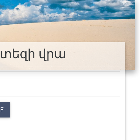
րտեզի վրա
F