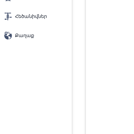
Հեծանիվներ
Քաղաք