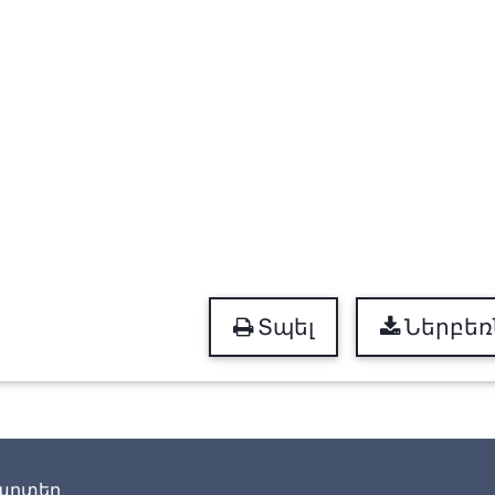
Տպել
Ներբեռ
արտեր