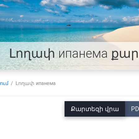
Լողափ ипанема քա
ում
Լողափ ипанема
Քարտեզի վրա
PD