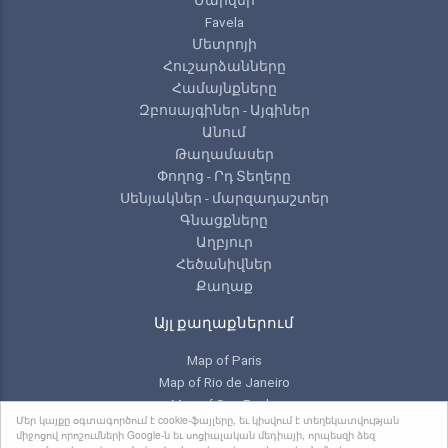
Favela
Մետրոյի
Հուշարձանները
Համայնքները
Զբոսայգիներ - Այգիներ
Անում
Թաղամասեր
Փողոց - Րդ Տեղերը
Սենյակներ - մարզադաշտեր
Գնացքները
Աղբյուր
Հեծանիվներ
Քաղաք
Այլ քաղաքներում
Map of Paris
Map of Rio de Janeiro
Map of Sao Paulo
Մեր կայքը օգտագործում է cookie-ֆայլերը, եւ կիսվում է տեղեկատվության
Map of Toronto
միջոցով որոշումների Google-ն եւ սոցիալական մեդիայի, որպեսզի ձեզ