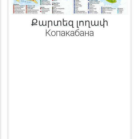
Քարտեզ լողափ
Копакабана