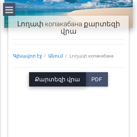
Լողափ копакабана քարտեզի
վրա
Գլխավոր էջ
Անում
Լողափ копакабана
Քարտեզի վրա
PDF