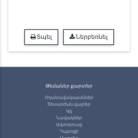
Տպել
Ներբեռնել
Թեմաներ քարտեր
Օդանավակայաններ
Տեսարժան վայրեր
Այլ
Նավակներ
Ավտոբուսը
Դպրոցի
Մարզեր