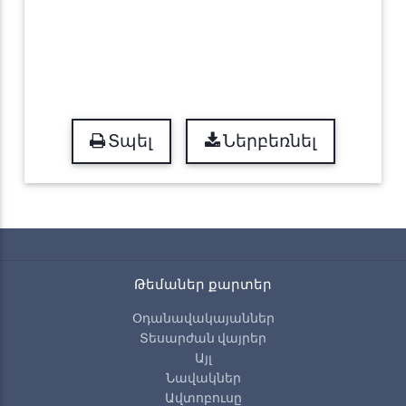
Տպել
Ներբեռնել
Թեմաներ քարտեր
Օդանավակայաններ
Տեսարժան վայրեր
Այլ
Նավակներ
Ավտոբուսը