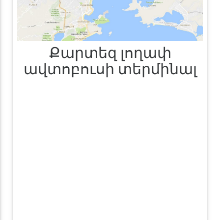
Քարտեզ լողափ
ավտոբուսի տերմինալ