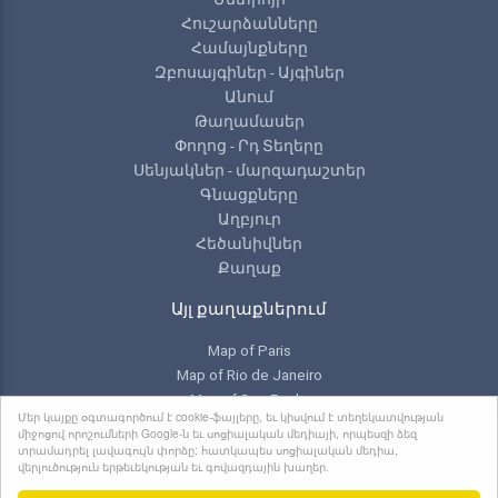
Հուշարձանները
Համայնքները
Զբոսայգիներ - Այգիներ
Անում
Թաղամասեր
Փողոց - Րդ Տեղերը
Սենյակներ - մարզադաշտեր
Գնացքները
Աղբյուր
Հեծանիվներ
Քաղաք
Այլ քաղաքներում
Map of Paris
Map of Rio de Janeiro
Map of Sao Paulo
Մեր կայքը օգտագործում է cookie-ֆայլերը, եւ կիսվում է տեղեկատվության
Map of Toronto
միջոցով որոշումների Google-ն եւ սոցիալական մեդիայի, որպեսզի ձեզ
տրամադրել լավագույն փորձը: հատկապես սոցիալական մեդիա,
վերլուծություն երթեւեկության եւ գովազդային խաղեր.