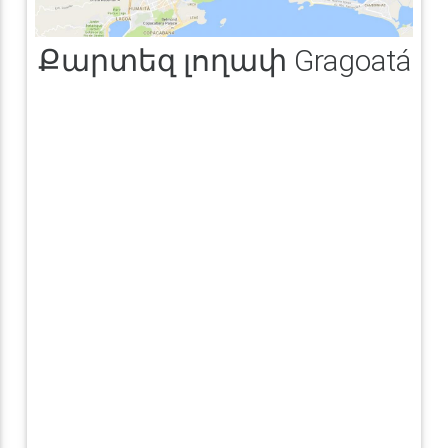
Քարտեզ լողափ Gragoatá