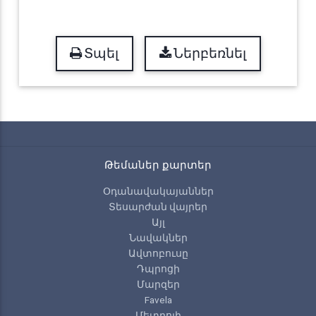
Տպել
Ներբեռնել
Թեմաներ քարտեր
Օդանավակայաններ
Տեսարժան վայրեր
Այլ
Նավակներ
Ավտոբուսը
Դպրոցի
Մարզեր
Favela
Մետրոյի