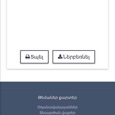
Տպել
Ներբեռնել
Թեմաներ քարտեր
Օդանավակայաններ
Տեսարժան վայրեր