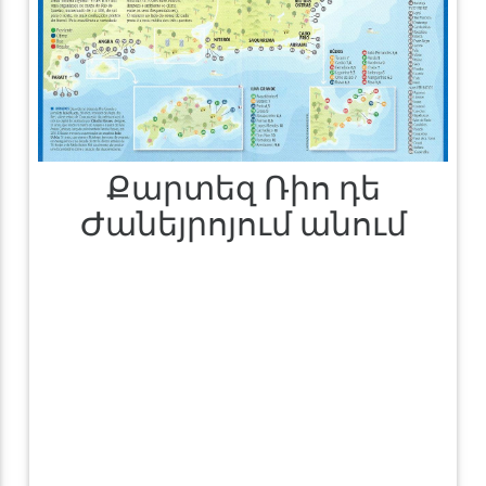
Քարտեզ Ռիո դե
Ժանեյրոյում անում