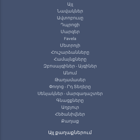
Այլ
Նավակներ
Ավտոբուսը
Դպրոցի
Մարզեր
Favela
Մետրոյի
Հուշարձանները
Համայնքները
Զբոսայգիներ - Այգիներ
Անում
Թաղամասեր
Փողոց - Րդ Տեղերը
Սենյակներ - մարզադաշտեր
Գնացքները
Աղբյուր
Հեծանիվներ
Քաղաք
Այլ քաղաքներում