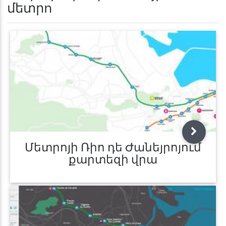
մետրո
Մետրոյի Ռիո դե Ժանեյրոյում
քարտեզի վրա