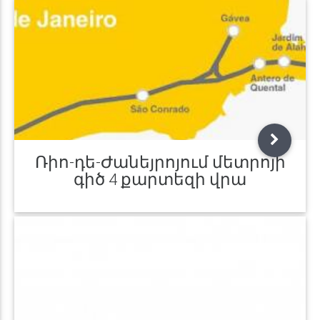
Ռիո-դե-Ժանեյրոյում մետրոյի
գիծ 4 քարտեզի վրա