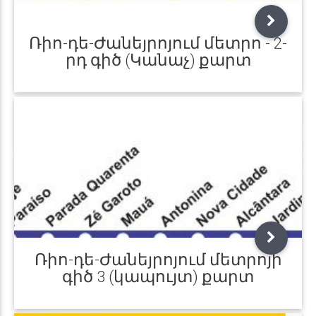
Ռիո-դե-Ժանեյրոյում մետրո - 2-
րդ գիծ (Կանաչ) քարտ
Ռիո-դե-Ժանեյրոյում մետրոյի
գիծ 3 (կապույտ) քարտ