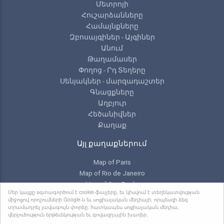
Մետրոյի
Հուշարձանները
Համայնքները
Զբոսայգիներ - Այգիներ
Անում
Թաղամասեր
Փողոց - Րդ Տեղերը
Սենյակներ - մարզադաշտեր
Գնացքները
Աղբյուր
Հեծանիվներ
Քաղաք
Այլ քաղաքներում
Map of Paris
Map of Rio de Janeiro
Map of Sao Paulo
Մեր կայքը օգտագործում է cookie-ֆայլերը, եւ կիսվում է տեղեկատվության
Map of Toronto
միջոցով որոշումների Google-ն եւ սոցիալական մեդիայի, որպեսզի ձեզ
տրամադրել լավագույն փորձը: հատկապես սոցիալական մեդիա,
վերլուծություն երթեւեկության եւ գովազդային խաղեր.