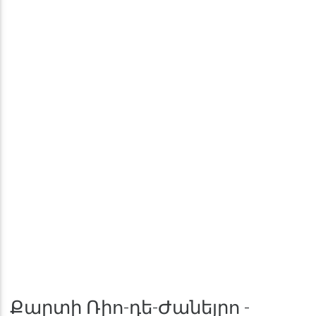
Քարտի Ռիո-դե-Ժանեյրո -