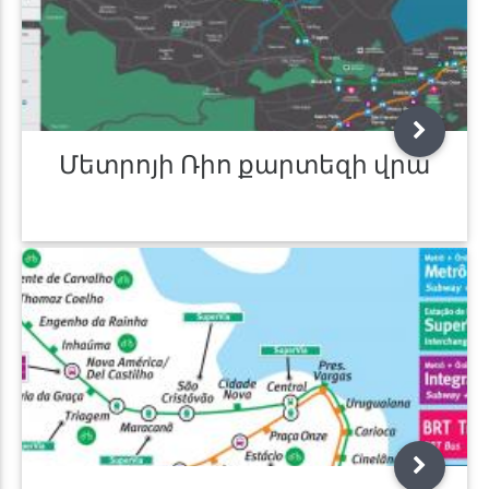
Մետրոյի Ռիո քարտեզի վրա