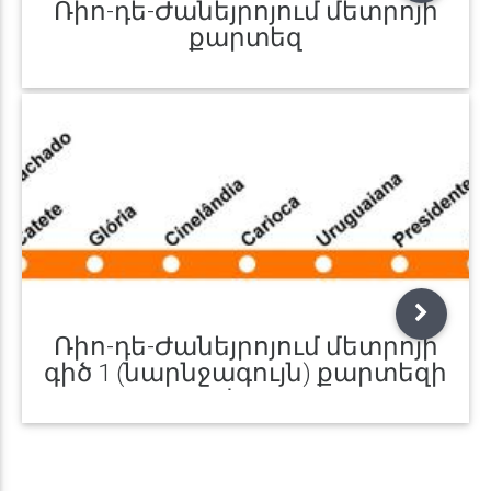
Ռիո-դե-Ժանեյրոյում մետրոյի
քարտեզ
Ռիո-դե-Ժանեյրոյում մետրոյի
գիծ 1 (նարնջագույն) քարտեզի
վրա