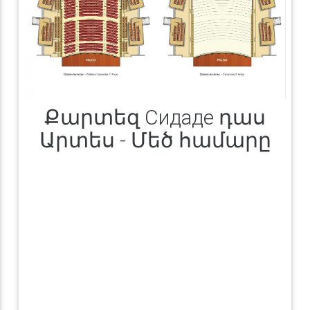
Քարտեզ Сидаде դաս
Արտես - Մեծ համարը