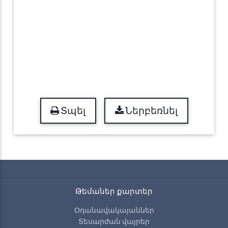
Տպել
Ներբեռնել
Թեմաներ քարտեր
Օդանավակայաններ
Տեսարժան վայրեր