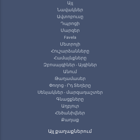
Այլ
Նավակներ
Ավտոբուսը
Դպրոցի
Մարզեր
Favela
Մետրոյի
Հուշարձանները
Համայնքները
Զբոսայգիներ - Այգիներ
Անում
Թաղամասեր
Փողոց - Րդ Տեղերը
Սենյակներ - մարզադաշտեր
Գնացքները
Աղբյուր
Հեծանիվներ
Քաղաք
Այլ քաղաքներում