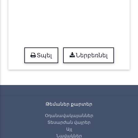
Տպել
Ներբեռնել
Թեմաներ քարտեր
Օդանավակայաններ
Տեսարժան վայրեր
Այլ
Նավակներ