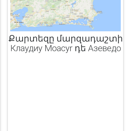
Քարտեզը մարզադաշտի
Клаудиу Moacyr դե Азеведо