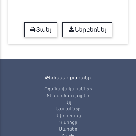
Տպել
Ներբեռնել
Թեմաներ քարտեր
Օդանավակայաններ
Տեսարժան վայրեր
Այլ
Նավակներ
Ավտոբուսը
Դպրոցի
Մարզեր
Favela