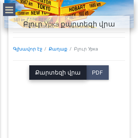
Բլուր Урка քարտեզի վրա
Գլխավոր էջ
Քաղաք
Բլուր Урка
Քարտեզի վրա
PDF