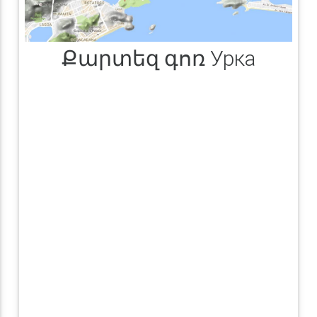
Քարտեզ գոռ Урка