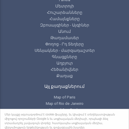
Մետրոյի
Հուշարձանները
Համայնքները
Զբոսայգիներ - Այգիներ
Անում
Թաղամասեր
Փողոց - Րդ Տեղերը
Սենյակներ - մարզադաշտեր
Գնացքները
Աղբյուր
Հեծանիվներ
Քաղաք
Այլ քաղաքներում
Map of Paris
Map of Rio de Janeiro
Map of Sao Paulo
Մեր կայքը օգտագործում է cookie-ֆայլերը, եւ կիսվում է տեղեկատվության
Map of Toronto
միջոցով որոշումների Google-ն եւ սոցիալական մեդիայի, որպեսզի ձեզ
տրամադրել լավագույն փորձը: հատկապես սոցիալական մեդիա,
վերլուծություն երթեւեկության եւ գովազդային խաղեր.