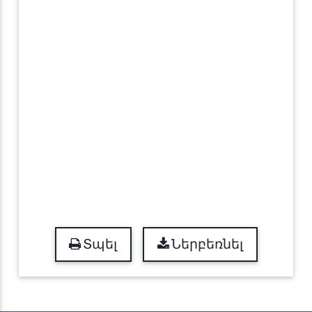
Տպել
Ներբեռնել