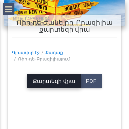
Ռիո-դե-Ժանեյրո, Բրազիլիա
քարտեզի վրա
Գլխավոր էջ
Քաղաք
Ռիո-դե-Բրազիլիայում
Քարտեզի վրա
PDF