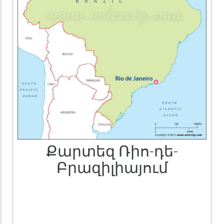
Քարտեզ Ռիո-դե-
Բրազիլիայում