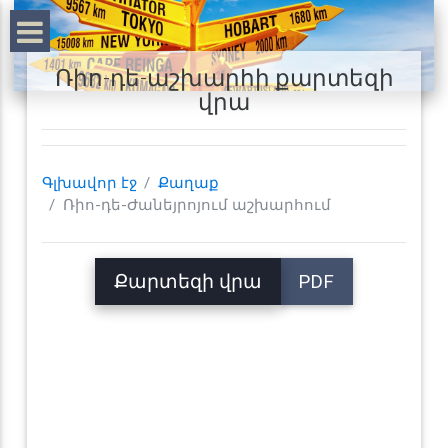
Ռիո-դե-աշխարհի քարտեզի
վրա
Գլխավոր էջ
Քաղաք
Ռիո-դե-Ժանեյրոյում աշխարհում
Քարտեզի վրա
PDF