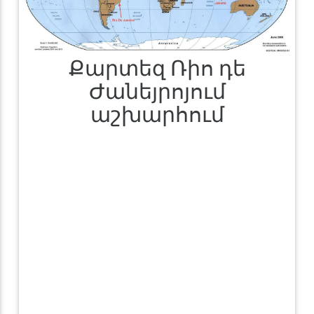
Քարտեզ Ռիո դե
Ժանեյրոյում
աշխարհում