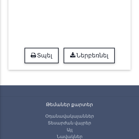
Տպել
Ներբեռնել
Թեմաներ քարտեր
Օդանավակայաններ
Տեսարժան վայրեր
Այլ
Նավակներ