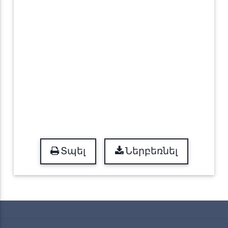
Տպել
Ներբեռնել