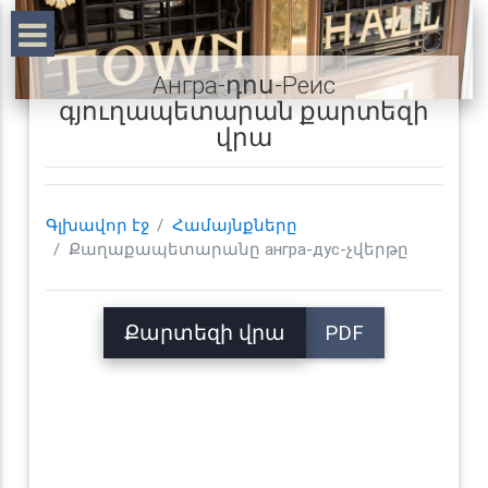
Ангра-դոս-Реис
գյուղապետարան քարտեզի
վրա
Գլխավոր էջ
Համայնքները
Քաղաքապետարանը ангра-дус-չվերթը
Քարտեզի վրա
PDF