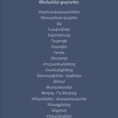
Թեմաներ քարտեր
Օդանավակայաններ
Տեսարժան վայրեր
Այլ
Նավակներ
Ավտոբուսը
Դպրոցի
Մարզեր
Favela
Մետրոյի
Հուշարձանները
Համայնքները
Զբոսայգիներ - Այգիներ
Անում
Թաղամասեր
Փողոց - Րդ Տեղերը
Սենյակներ - մարզադաշտեր
Գնացքները
Աղբյուր
Հեծանիվներ