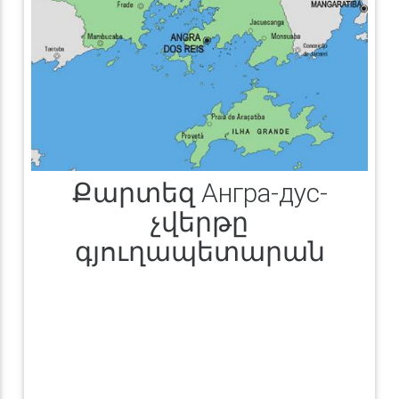
Քարտեզ Ангра-дус-
չվերթը
գյուղապետարան