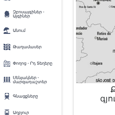
Զբոսայգիներ -
Այգիներ
Անում
Թաղամասեր
Փողոց - Րդ Տեղերը
Սենյակներ -
մարզադաշտեր
Գնացքները
գյ
Աղբյուր