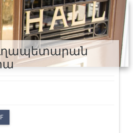
գյուղապետարան
րա
F