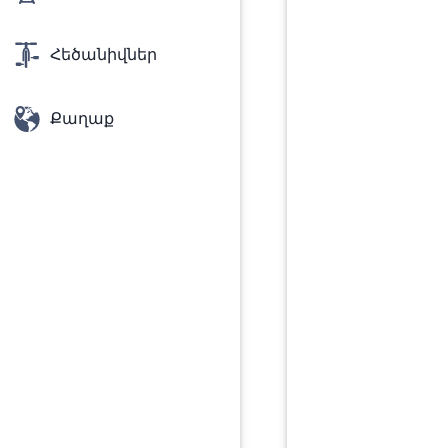
Հեծանիվներ
Քաղաք