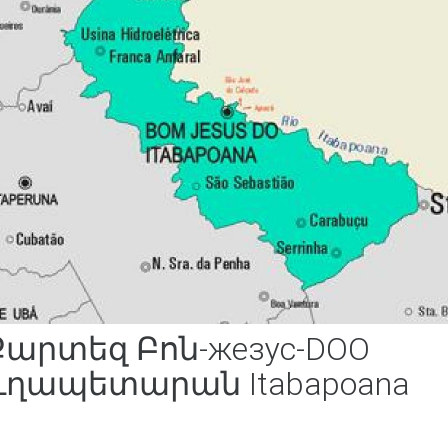
Քարտեզ Բոն-жезус-DOO
ուղապետարան Itabapoana