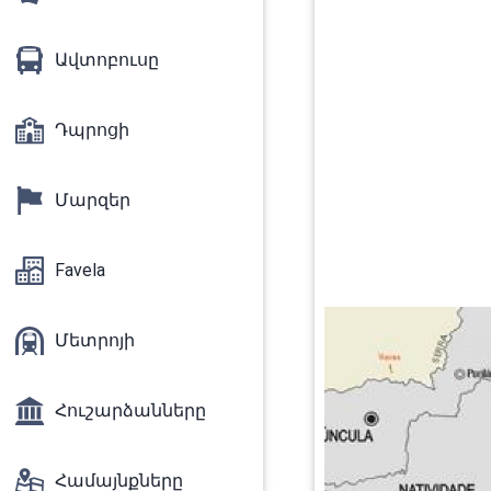
Ավտոբուսը
Դպրոցի
Մարզեր
Favela
Մետրոյի
Հուշարձանները
Համայնքները