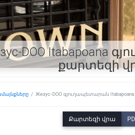
зус-DOO Itabapoana 
քարտեզի վ
մայնքները
Жезус-DOO գյուղապետարան Itabapoana
Քարտեզի վրա
PD