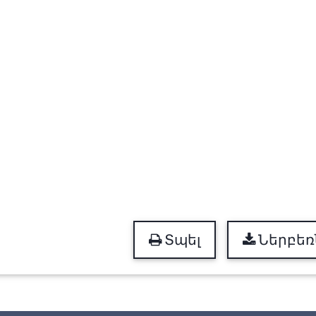
Տպել
Ներբեռ