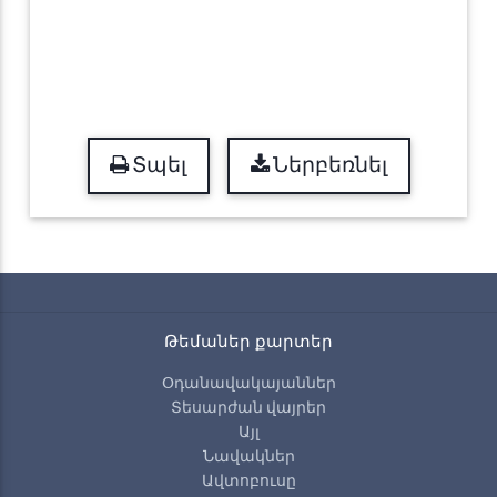
Տպել
Ներբեռնել
Թեմաներ քարտեր
Օդանավակայաններ
Տեսարժան վայրեր
Այլ
Նավակներ
Ավտոբուսը