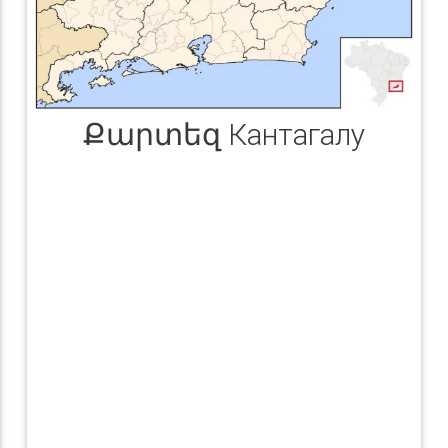
Քարտեզ Кантагалу