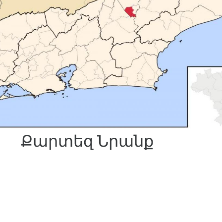
Քարտեզ Նրանք