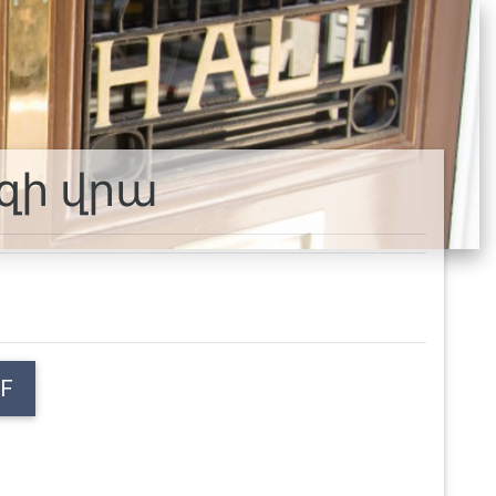
զի վրա
F