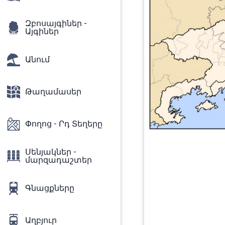
Զբոսայգիներ -
Այգիներ
Անում
Թաղամասեր
Փողոց - Րդ Տեղերը
Սենյակներ -
մարզադաշտեր
Գնացքները
Աղբյուր