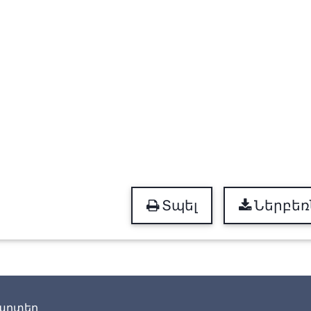
Տպել
Ներբեռ
արտեր