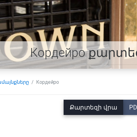
Кордейро քարտե
մայնքները
Кордейро
Քարտեզի վրա
PD