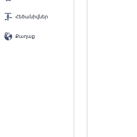
Հեծանիվներ
Քաղաք