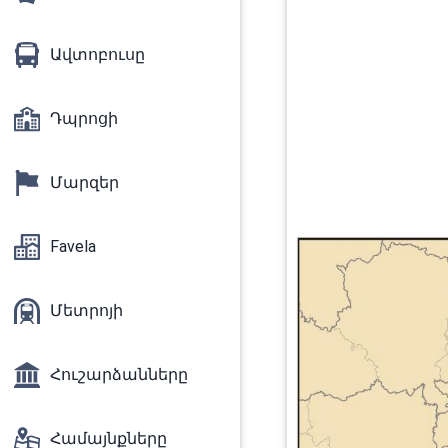
Ավտոբուսը
Դպրոցի
Մարզեր
Favela
Մետրոյի
Հուշարձանները
Համայնքները