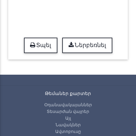
Տպել
Ներբեռնել
Թեմաներ քարտեր
Օդանավակայաններ
Տեսարժան վայրեր
Այլ
Նավակներ
Ավտոբուսը