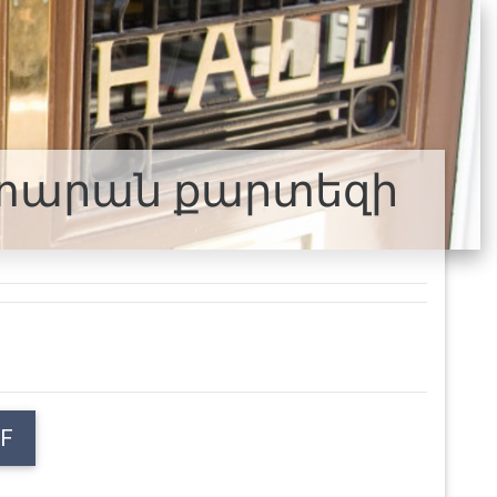
պետարան քարտեզի
F