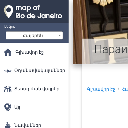
Լեզու
Հայերեն
Пара
Գլխավոր էջ
Օդանավակայաններ
Տեսարժան վայրեր
Գլխավոր էջ
Հա
Այլ
Նավակներ