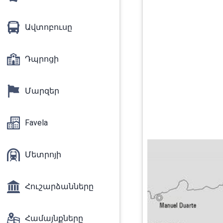
Ավտոբուսը
Դպրոցի
Մարզեր
Favela
Մետրոյի
Հուշարձանները
Համայնքները