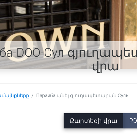
иба-DOO-Сул գյուղա
վրա
մայնքները
Параиба անել գյուղապետարան Суль
Քարտեզի վրա
PD