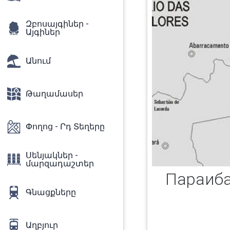
Զբոսայգիներ -
Այգիներ
Անում
Թաղամասեր
Փողոց - Րդ Տեղերը
Սենյակներ -
մարզադաշտեր
Параиб
Գնացքները
Աղբյուր