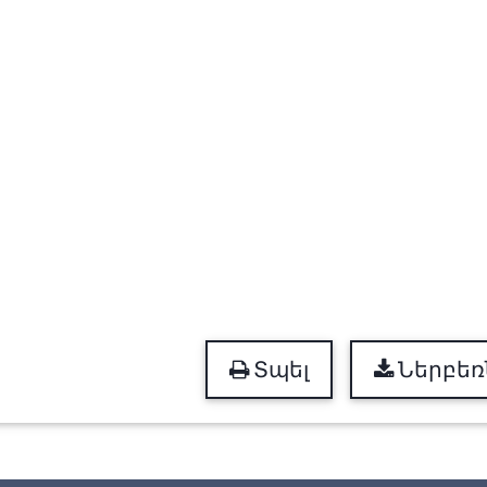
Տպել
Ներբեռ