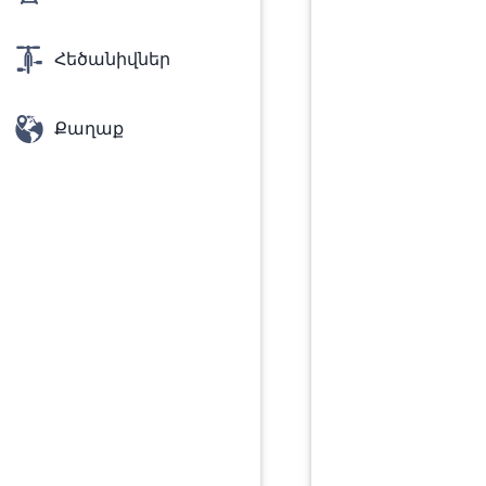
Հեծանիվներ
Քաղաք