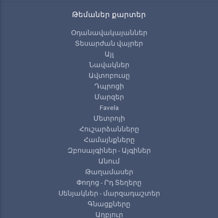
Թեմաներ քարտեր
Օդանավակայաններ
Տեսարժան վայրեր
Այլ
Նավակներ
Ավտոբուսը
Դպրոցի
Մարզեր
Favela
Մետրոյի
Հուշարձանները
Համայնքները
Զբոսայգիներ - Այգիներ
Անում
Թաղամասեր
Փողոց - Րդ Տեղերը
Սենյակներ - մարզադաշտեր
Գնացքները
Աղբյուր