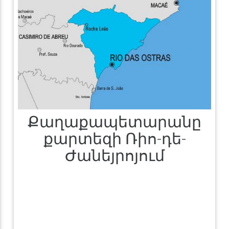
Քաղաքապետարանը
քարտեզի Ռիո-դե-
Ժանեյրոյում