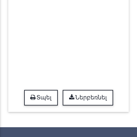
Տպել
Ներբեռնել