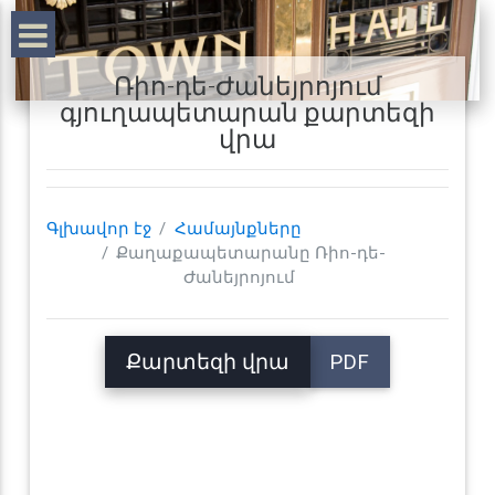
Ռիո-դե-Ժանեյրոյում
գյուղապետարան քարտեզի
վրա
Գլխավոր էջ
Համայնքները
Քաղաքապետարանը Ռիո-դե-
Ժանեյրոյում
Քարտեզի վրա
PDF