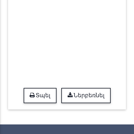
Տպել
Ներբեռնել