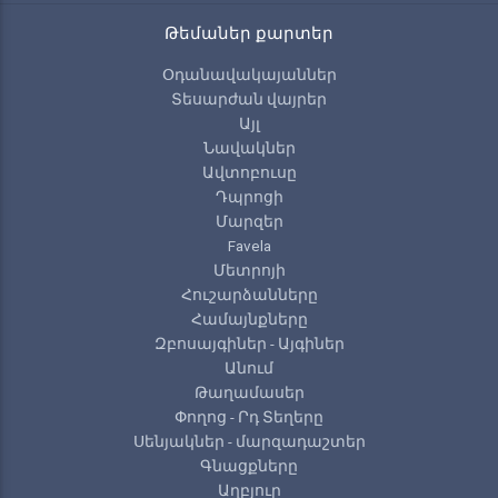
Թեմաներ քարտեր
Օդանավակայաններ
Տեսարժան վայրեր
Այլ
Նավակներ
Ավտոբուսը
Դպրոցի
Մարզեր
Favela
Մետրոյի
Հուշարձանները
Համայնքները
Զբոսայգիներ - Այգիներ
Անում
Թաղամասեր
Փողոց - Րդ Տեղերը
Սենյակներ - մարզադաշտեր
Գնացքները
Աղբյուր