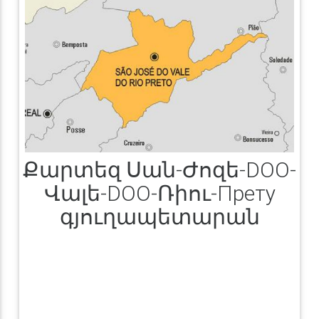
Քարտեզ Սան-Ժոզե-DOO-
Վալե-DOO-Ռիու-Прету
գյուղապետարան