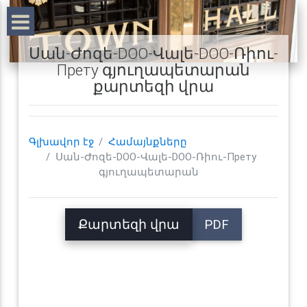
Սան-Ժոզե-DOO-Վալե-DOO-Ռիու-
Прету գյուղապետարան
քարտեզի վրա
Գլխավոր էջ
Համայնքները
Սան-Ժոզե-DOO-Վալե-DOO-Ռիու-Прету
գյուղապետարան
Քարտեզի վրա
PDF