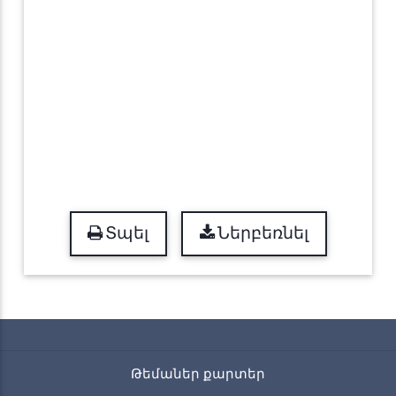
Տպել
Ներբեռնել
Թեմաներ քարտեր