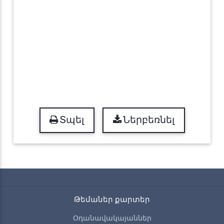
Տպել
Ներբեռնել
Թեմաներ քարտեր
Օդանավակայաններ