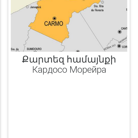
Քարտեզ համայնքի
Кардосо Морейра