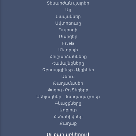
Տեսարժան վայրեր
Այլ
Նավակներ
Ավտոբուսը
Դպրոցի
Մարզեր
Favela
Մետրոյի
Հուշարձանները
Համայնքները
Զբոսայգիներ - Այգիներ
Անում
Թաղամասեր
Փողոց - Րդ Տեղերը
Սենյակներ - մարզադաշտեր
Գնացքները
Աղբյուր
Հեծանիվներ
Քաղաք
Այլ քաղաքներում