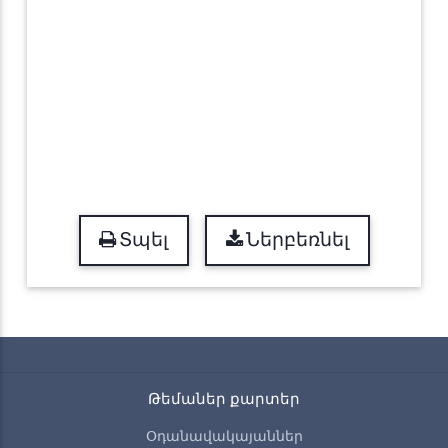
Տպել
Ներբեռնել
Թեմաներ քարտեր
Օդանավակայաններ