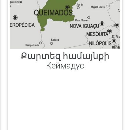
Քարտեզ համայնքի
Кеймадус