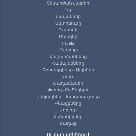
Տեսարժան վայրեր
Այլ
Նավակներ
Ավտոբուսը
Դպրոցի
Մարզեր
Favela
Մետրոյի
Հուշարձանները
Համայնքները
Զբոսայգիներ - Այգիներ
Անում
Թաղամասեր
Փողոց - Րդ Տեղերը
Սենյակներ - մարզադաշտեր
Գնացքները
Աղբյուր
Հեծանիվներ
Քաղաք
Այլ քաղաքներում