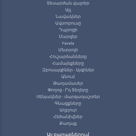
Տեսարժան վայրեր
Այլ
Նավակներ
Ավտոբուսը
Դպրոցի
Մարզեր
Favela
Մետրոյի
Հուշարձանները
Համայնքները
Զբոսայգիներ - Այգիներ
Անում
Թաղամասեր
Փողոց - Րդ Տեղերը
Սենյակներ - մարզադաշտեր
Գնացքները
Աղբյուր
Հեծանիվներ
Քաղաք
Այլ քաղաքներում