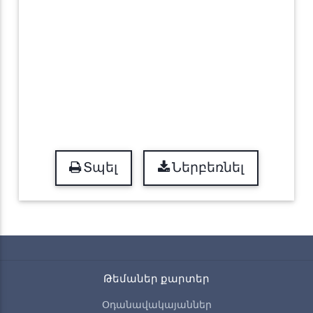
Տպել
Ներբեռնել
Թեմաներ քարտեր
Օդանավակայաններ