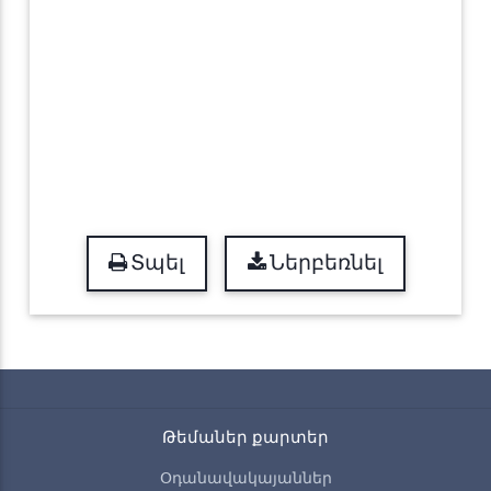
Տպել
Ներբեռնել
Թեմաներ քարտեր
Օդանավակայաններ