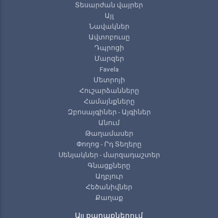
Տեսարժան վայրեր
Այլ
Նավակներ
Ավտոբուսը
Դպրոցի
Մարզեր
Favela
Մետրոյի
Հուշարձանները
Համայնքները
Զբոսայգիներ - Այգիներ
Անում
Թաղամասեր
Փողոց - Րդ Տեղերը
Սենյակներ - մարզադաշտեր
Գնացքները
Աղբյուր
Հեծանիվներ
Քաղաք
Այլ քաղաքներում