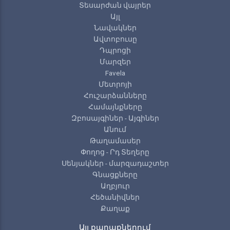
Տեսարժան վայրեր
Այլ
Նավակներ
Ավտոբուսը
Դպրոցի
Մարզեր
Favela
Մետրոյի
Հուշարձանները
Համայնքները
Զբոսայգիներ - Այգիներ
Անում
Թաղամասեր
Փողոց - Րդ Տեղերը
Սենյակներ - մարզադաշտեր
Գնացքները
Աղբյուր
Հեծանիվներ
Քաղաք
Այլ քաղաքներում