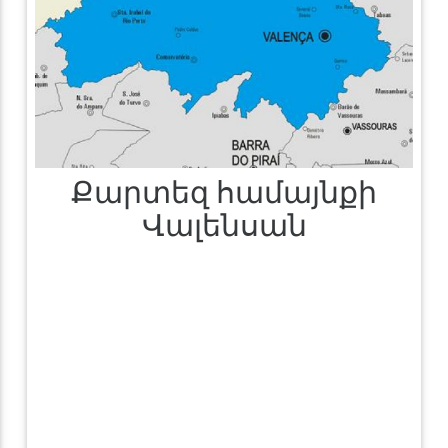
Քարտեզ համայնքի
Վալենսան