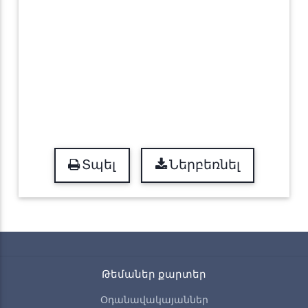
Տպել
Ներբեռնել
Թեմաներ քարտեր
Օդանավակայաններ