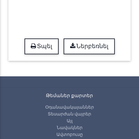
Տպել
Ներբեռնել
Թեմաներ քարտեր
Օդանավակայաններ
Տեսարժան վայրեր
Այլ
Նավակներ
Ավտոբուսը