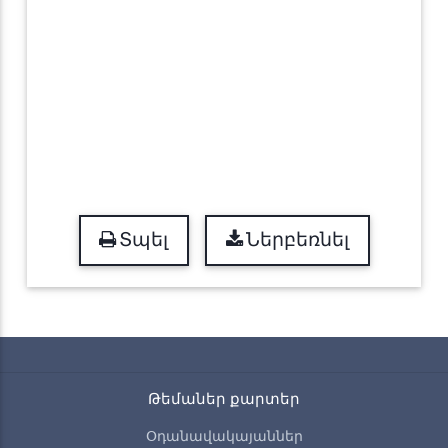
Տպել
Ներբեռնել
Թեմաներ քարտեր
Օդանավակայաններ