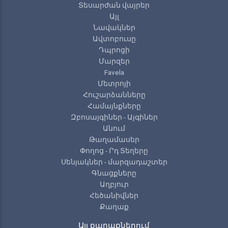
Տեսարժան վայրեր
Այլ
Նավակներ
Ավտոբուսը
Դպրոցի
Մարզեր
Favela
Մետրոյի
Հուշարձանները
Համայնքները
Զբոսայգիներ - Այգիներ
Անում
Թաղամասեր
Փողոց - Րդ Տեղերը
Սենյակներ - մարզադաշտեր
Գնացքները
Աղբյուր
Հեծանիվներ
Քաղաք
Այլ քաղաքներում