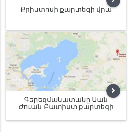
Քրիստոսի քարտեզի վրա
Գերեզմանատանը Սան
Ժուան-Բատիստ քարտեզի
վրա