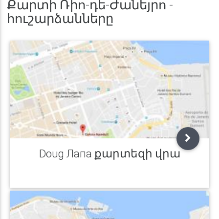
Քարտի Ռիո-դե-Ժանեյրո -
հուշարձանները
Doug Лапа քարտեզի վրա