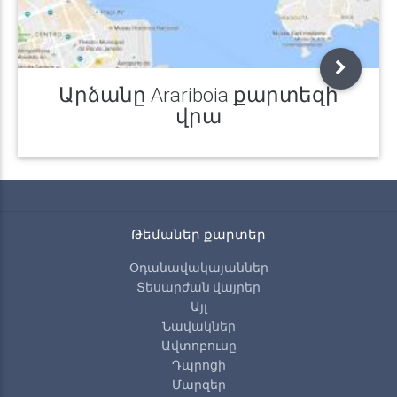
Արձանը Arariboia քարտեզի
վրա
Թեմաներ քարտեր
Օդանավակայաններ
Տեսարժան վայրեր
Այլ
Նավակներ
Ավտոբուսը
Դպրոցի
Մարզեր