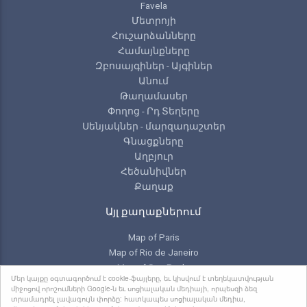
Favela
Մետրոյի
Հուշարձանները
Համայնքները
Զբոսայգիներ - Այգիներ
Անում
Թաղամասեր
Փողոց - Րդ Տեղերը
Սենյակներ - մարզադաշտեր
Գնացքները
Աղբյուր
Հեծանիվներ
Քաղաք
Այլ քաղաքներում
Map of Paris
Map of Rio de Janeiro
Map of Sao Paulo
Մեր կայքը օգտագործում է cookie-ֆայլերը, եւ կիսվում է տեղեկատվության
Map of Toronto
միջոցով որոշումների Google-ն եւ սոցիալական մեդիայի, որպեսզի ձեզ
տրամադրել լավագույն փորձը: հատկապես սոցիալական մեդիա,