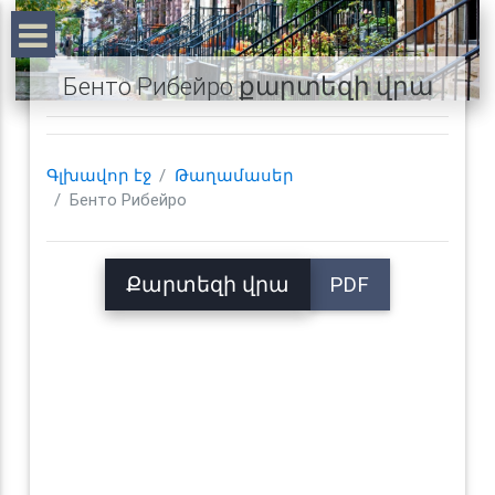
Бенто Рибейро քարտեզի վրա
Գլխավոր էջ
Թաղամասեր
Бенто Рибейро
Քարտեզի վրա
PDF