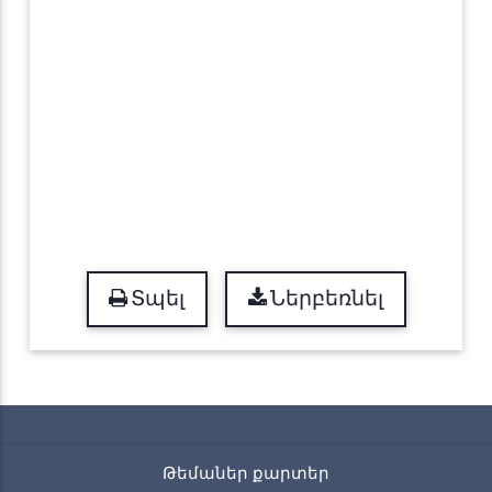
Տպել
Ներբեռնել
Թեմաներ քարտեր