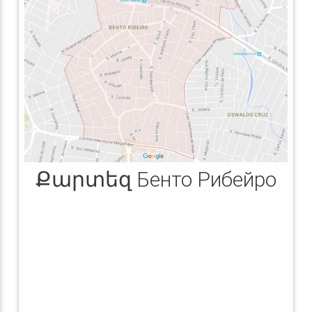
Քարտեզ Бенто Рибейро