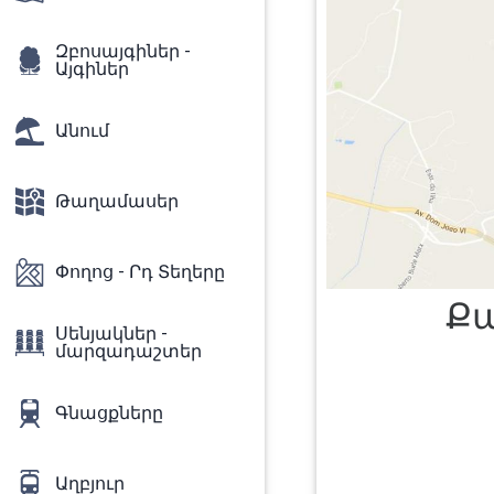
Զբոսայգիներ -
Այգիներ
Անում
Թաղամասեր
Փողոց - Րդ Տեղերը
Քա
Սենյակներ -
մարզադաշտեր
Գնացքները
Աղբյուր