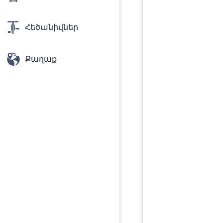
Հեծանիվներ
Քաղաք