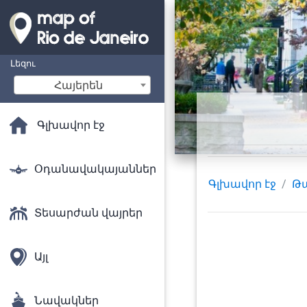
Լեզու
Հայերեն
Գլխավոր էջ
Օդանավակայաններ
Գլխավոր էջ
Թ
Տեսարժան վայրեր
Այլ
Նավակներ