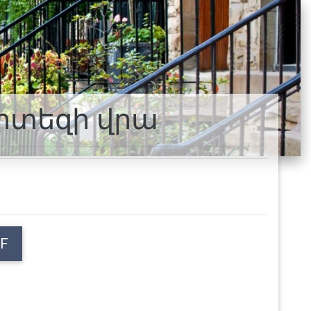
քարտեզի վրա
F