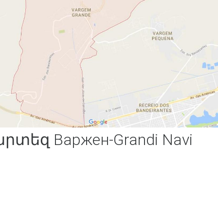
րտեզ Варжен-Grandi Navi