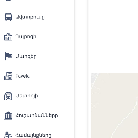
Ավտոբուսը
Դպրոցի
Մարզեր
Favela
Մետրոյի
Հուշարձանները
Համայնքները