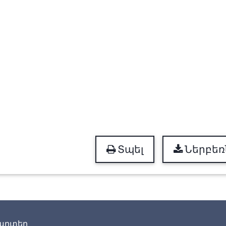
Տպել
Ներբեռ
արտեր