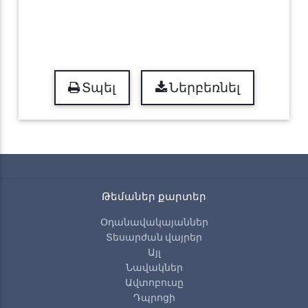
Տպել
Ներբեռնել
Թեմաներ քարտեր
Օդանավակայաններ
Տեսարժան վայրեր
Այլ
Նավակներ
Ավտոբուսը
Դպրոցի