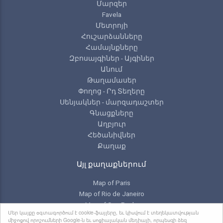
Մարզեր
Favela
Մետրոյի
Հուշարձանները
Համայնքները
Զբոսայգիներ - Այգիներ
Անում
Թաղամասեր
Փողոց - Րդ Տեղերը
Սենյակներ - մարզադաշտեր
Գնացքները
Աղբյուր
Հեծանիվներ
Քաղաք
Այլ քաղաքներում
Map of Paris
Map of Rio de Janeiro
Map of Sao Paulo
Մեր կայքը օգտագործում է cookie-ֆայլերը, եւ կիսվում է տեղեկատվության
Map of Toronto
միջոցով որոշումների Google-ն եւ սոցիալական մեդիայի, որպեսզի ձեզ