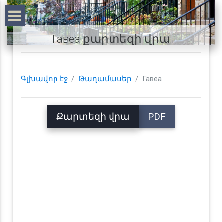
Гавеа քարտեզի վրա
Գլխավոր էջ
Թաղամասեր
Гавеа
Քարտեզի վրա
PDF