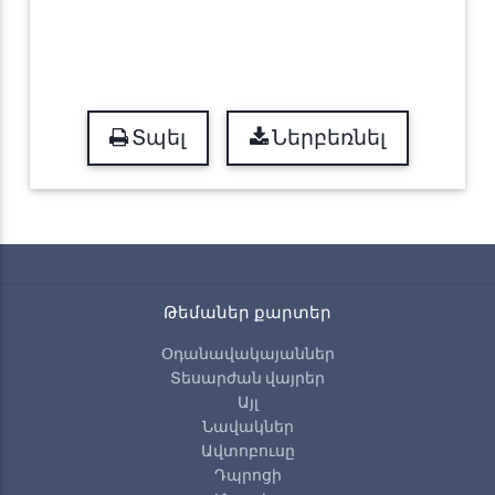
Տպել
Ներբեռնել
Թեմաներ քարտեր
Օդանավակայաններ
Տեսարժան վայրեր
Այլ
Նավակներ
Ավտոբուսը
Դպրոցի