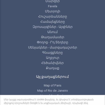
Մարզեր
Favela
Մետրոյի
Հուշարձանները
Համայնքները
Զբոսայգիներ - Այգիներ
Անում
Թաղամասեր
Փողոց - Րդ Տեղերը
Սենյակներ - մարզադաշտեր
Գնացքները
Աղբյուր
Հեծանիվներ
Քաղաք
Այլ քաղաքներում
Map of Paris
Map of Rio de Janeiro
Map of Sao Paulo
Մեր կայքը օգտագործում է cookie-ֆայլերը, եւ կիսվում է տեղեկատվության
Map of Toronto
միջոցով որոշումների Google-ն եւ սոցիալական մեդիայի, որպեսզի ձեզ