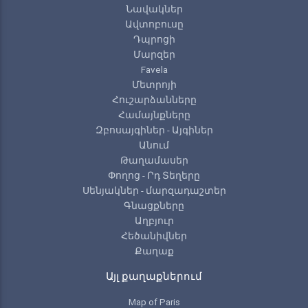
Նավակներ
Ավտոբուսը
Դպրոցի
Մարզեր
Favela
Մետրոյի
Հուշարձանները
Համայնքները
Զբոսայգիներ - Այգիներ
Անում
Թաղամասեր
Փողոց - Րդ Տեղերը
Սենյակներ - մարզադաշտեր
Գնացքները
Աղբյուր
Հեծանիվներ
Քաղաք
Այլ քաղաքներում
Map of Paris