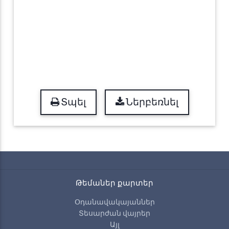
Տպել
Ներբեռնել
Թեմաներ քարտեր
Օդանավակայաններ
Տեսարժան վայրեր
Այլ