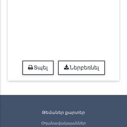
Տպել
Ներբեռնել
Թեմաներ քարտեր
Օդանավակայաններ