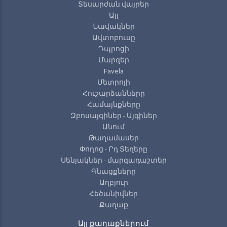
Տեսարժան վայրեր
Այլ
Նավակներ
Ավտոբուսը
Դպրոցի
Մարզեր
Favela
Մետրոյի
Հուշարձանները
Համայնքները
Զբոսայգիներ - Այգիներ
Անում
Թաղամասեր
Փողոց - Րդ Տեղերը
Սենյակներ - մարզադաշտեր
Գնացքները
Աղբյուր
Հեծանիվներ
Քաղաք
Այլ քաղաքներում