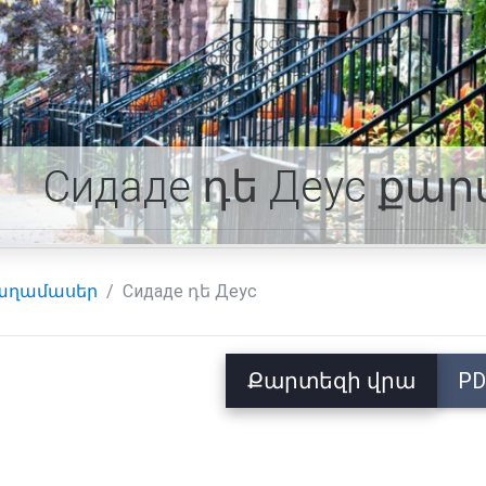
Сидаде դե Деус քա
աղամասեր
Сидаде դե Деус
Քարտեզի վրա
PD