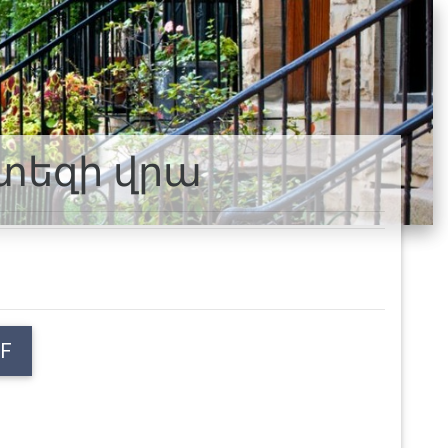
րտեզի վրա
F