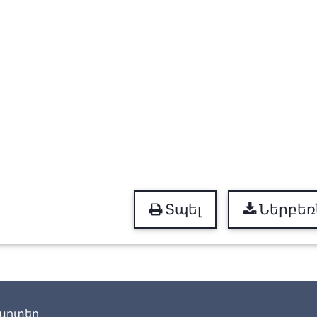
Տպել
Ներբեռ
արտեր