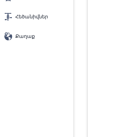
Հեծանիվներ
Քաղաք