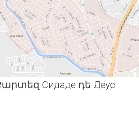
արտեզ Сидаде դե Деус