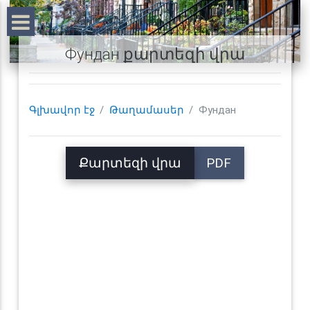
Фундан քարտեզի վրա
Գլխավոր էջ
Թաղամասեր
Фундан
Քարտեզի վրա
PDF