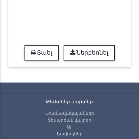
Տպել
Ներբեռնել
Թեմաներ քարտեր
Օդանավակայաններ
Տեսարժան վայրեր
Այլ
Նավակներ