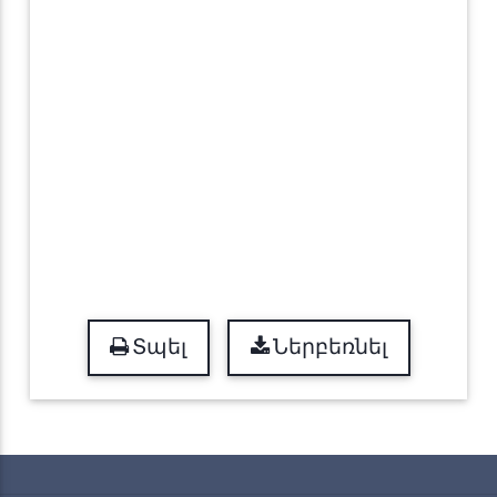
Տպել
Ներբեռնել