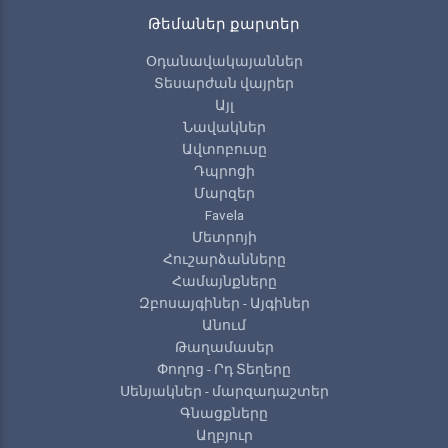
Թեմաներ քարտեր
Օդանավակայաններ
Տեսարժան վայրեր
Այլ
Նավակներ
Ավտոբուսը
Դպրոցի
Մարզեր
Favela
Մետրոյի
Հուշարձանները
Համայնքները
Զբոսայգիներ - Այգիներ
Անում
Թաղամասեր
Փողոց - Րդ Տեղերը
Սենյակներ - մարզադաշտեր
Գնացքները
Աղբյուր