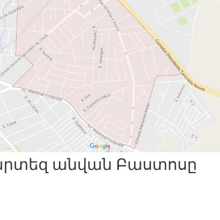
րտեզ անվան Բաստոսը