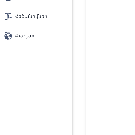
Հեծանիվներ
Քաղաք