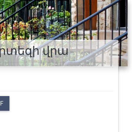
րտեզի վրա
F