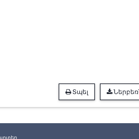
Տպել
Ներբեռ
արտեր