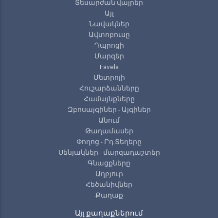
Տեսարժան վայրեր
Այլ
Նավակներ
Ավտոբուսը
Դպրոցի
Մարզեր
Favela
Մետրոյի
Հուշարձանները
Համայնքները
Զբոսայգիներ - Այգիներ
Անում
Թաղամասեր
Փողոց - Րդ Տեղերը
Սենյակներ - մարզադաշտեր
Գնացքները
Աղբյուր
Հեծանիվներ
Քաղաք
Այլ քաղաքներում