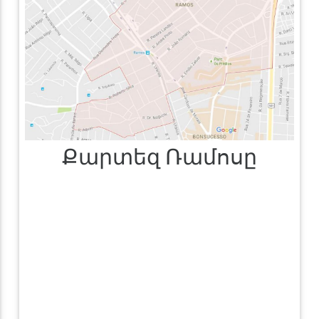
Քարտեզ Ռամոսը