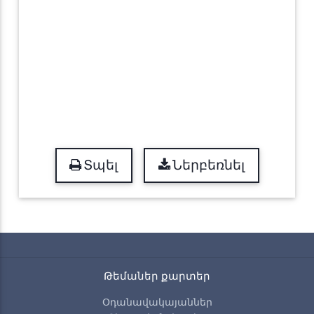
Տպել
Ներբեռնել
Թեմաներ քարտեր
Օդանավակայաններ