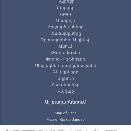
Դպրոցի
Մարզեր
Favela
Մետրոյի
Հուշարձանները
Համայնքները
Զբոսայգիներ - Այգիներ
Անում
Թաղամասեր
Փողոց - Րդ Տեղերը
Սենյակներ - մարզադաշտեր
Գնացքները
Աղբյուր
Հեծանիվներ
Քաղաք
Այլ քաղաքներում
Map of Paris
Map of Rio de Janeiro
Map of Sao Paulo
Մեր կայքը օգտագործում է cookie-ֆայլերը, եւ կիսվում է տեղեկատվության