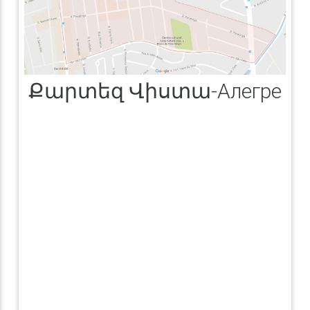
Քարտեզ Վիստա-Алегре