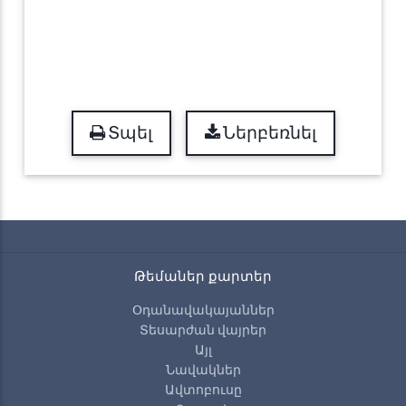
Տպել
Ներբեռնել
Թեմաներ քարտեր
Օդանավակայաններ
Տեսարժան վայրեր
Այլ
Նավակներ
Ավտոբուսը