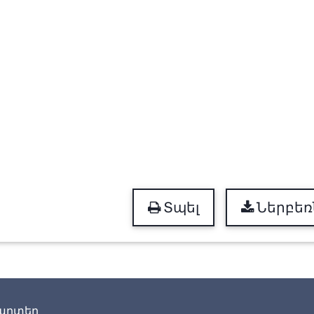
Տպել
Ներբեռ
արտեր