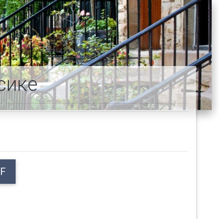
сике
F