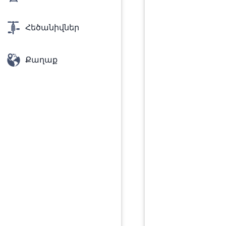
Հեծանիվներ
Քաղաք