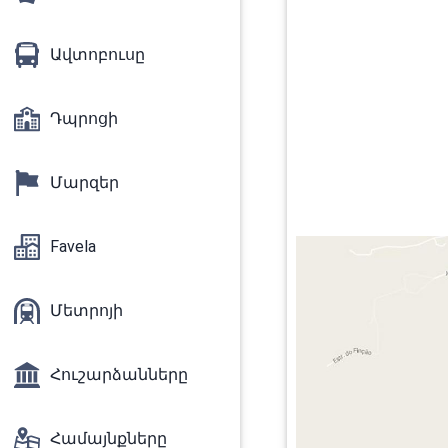
Ավտոբուսը
Դպրոցի
Մարզեր
Favela
Մետրոյի
Հուշարձանները
Համայնքները