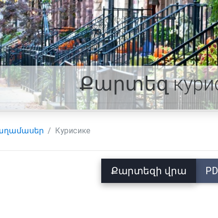
Քարտեզ кури
աղամասեր
Курисике
Քարտեզի վրա
PD