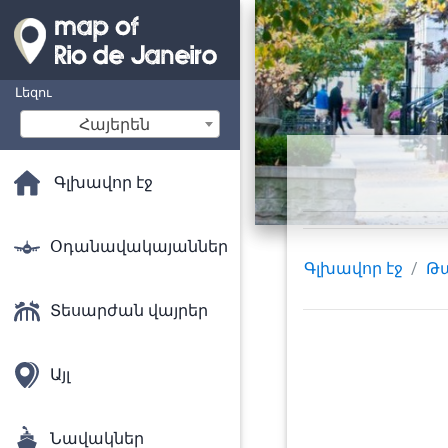
Լեզու
Հայերեն
Գլխավոր էջ
Օդանավակայաններ
Գլխավոր էջ
Թ
Տեսարժան վայրեր
Այլ
Նավակներ