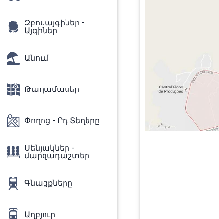
Զբոսայգիներ -
Այգիներ
Անում
Թաղամասեր
Փողոց - Րդ Տեղերը
Սենյակներ -
մարզադաշտեր
Գնացքները
Աղբյուր