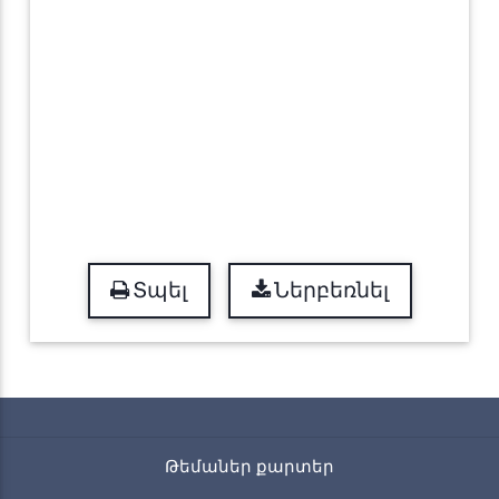
Տպել
Ներբեռնել
Թեմաներ քարտեր