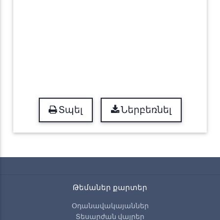
Տպել
Ներբեռնել
Թեմաներ քարտեր
Օդանավակայաններ
Տեսարժան վայրեր