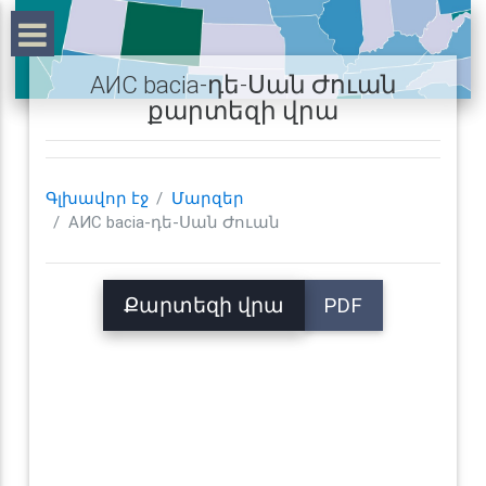
АИС bacia-դե-Սան Ժուան
քարտեզի վրա
Գլխավոր էջ
Մարզեր
АИС bacia-դե-Սան Ժուան
Քարտեզի վրա
PDF