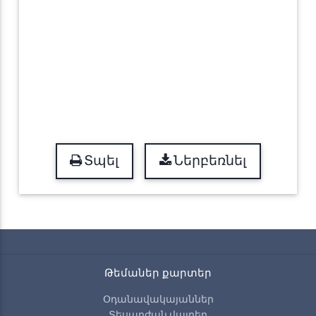
Տպել
Ներբեռնել
Թեմաներ քարտեր
Օդանավակայաններ
Տեսարժան վայրեր