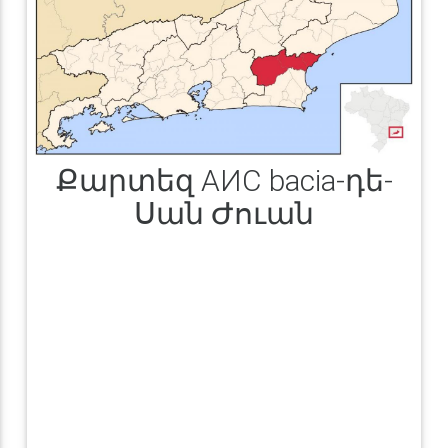
Քարտեզ АИС bacia-դե-
Սան Ժուան