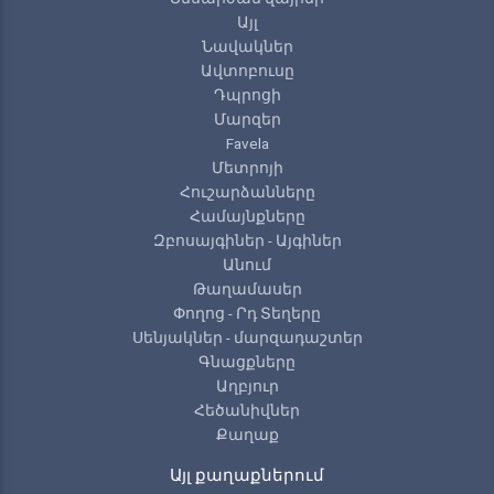
Այլ
Նավակներ
Ավտոբուսը
Դպրոցի
Մարզեր
Favela
Մետրոյի
Հուշարձանները
Համայնքները
Զբոսայգիներ - Այգիներ
Անում
Թաղամասեր
Փողոց - Րդ Տեղերը
Սենյակներ - մարզադաշտեր
Գնացքները
Աղբյուր
Հեծանիվներ
Քաղաք
Այլ քաղաքներում