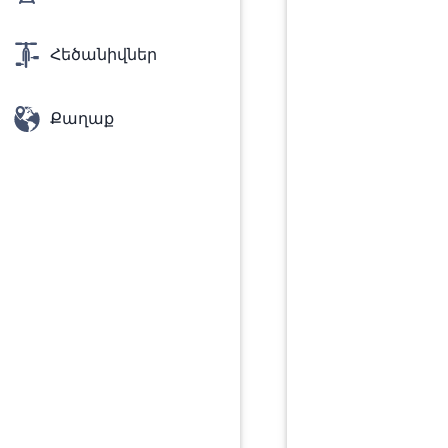
Հեծանիվներ
Քաղաք