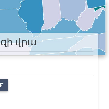
եզի վրա
F