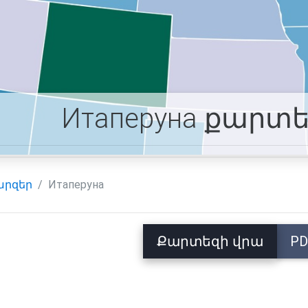
Итаперуна քարտ
արզեր
Итаперуна
Քարտեզի վրա
PD