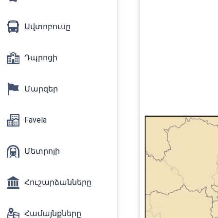
Ավտոբուսը
Դպրոցի
Մարզեր
Favela
Մետրոյի
Հուշարձանները
Համայնքները