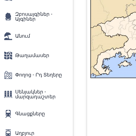
Զբոսայգիներ -
Այգիներ
Անում
Թաղամասեր
Փողոց - Րդ Տեղերը
Սենյակներ -
մարզադաշտեր
Գնացքները
Աղբյուր