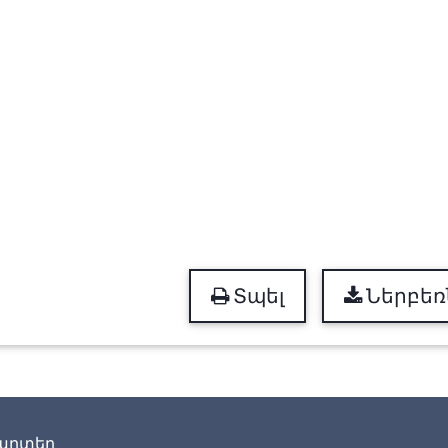
Տպել
Ներբեռ
արտեր